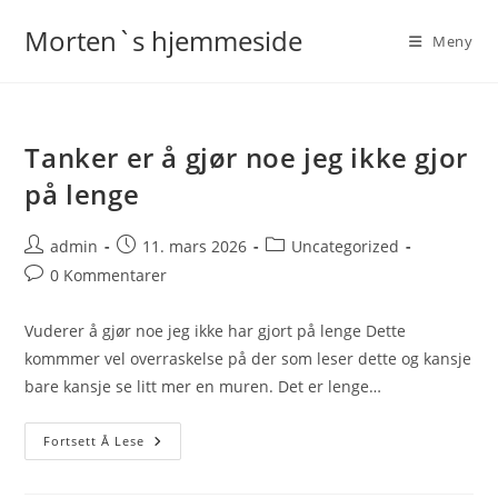
Skip
Morten`s hjemmeside
to
Meny
content
Tanker er å gjør noe jeg ikke gjor
på lenge
Post
Post
Post
admin
11. mars 2026
Uncategorized
author:
published:
category:
Post
0 Kommentarer
comments:
Vuderer å gjør noe jeg ikke har gjort på lenge Dette
kommmer vel overraskelse på der som leser dette og kansje
bare kansje se litt mer en muren. Det er lenge…
Tanker
Fortsett Å Lese
Er
Å
Gjør