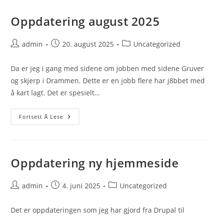
Noe
Jeg
Ikke
Oppdatering august 2025
Gjor
På
Lenge
Post
Post
Post
admin
20. august 2025
Uncategorized
author:
published:
category:
Da er jeg i gang med sidene om jobben med sidene Gruver
og skjerp i Drammen. Dette er en jobb flere har j8bbet med
å kart lagt. Det er spesielt…
Oppdatering
Fortsett Å Lese
August
2025
Oppdatering ny hjemmeside
Post
Post
Post
admin
4. juni 2025
Uncategorized
author:
published:
category:
Det er oppdateringen som jeg har gjord fra Drupal til