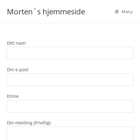
Skip
Morten`s hjemmeside
to
Meny
content
Ditt navn
Din e-post
Emne
Din melding (frivillig)