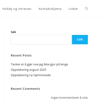
Toggle
Hobby og intresser
Kontaktskjema
Linker
website
Søk
SØK
search
Recent Posts
Tanker er å gjør noe jeg ikke gjor på lenge
Oppdatering august 2025
Oppdatering ny hjemmeside
Recent Comments
Ingen kommentarer å vise.