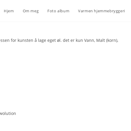
Hjem
Om meg
Foto album
Varmen hjemmebryggeri
essen for kunsten å lage eget øl. det er kun Vann, Malt (korn),
wolution