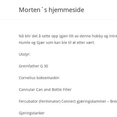
Skip
Morten`s hjemmeside
to
content
Nå blir det å sette opp igjen litt av denne hobby og intr
Humle og Gjær som kan ble til øl etter vært.
Utstyr:
Greinfather G 30
Cornelius boksemaskin
Cannular Can and Bottle Filler
Fercubator (Ferminator) Connect gjæringskammer – Bre
Gjeringstanker